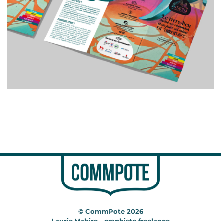
© CommPote 2026
Laurie Mabire - graphiste freelance