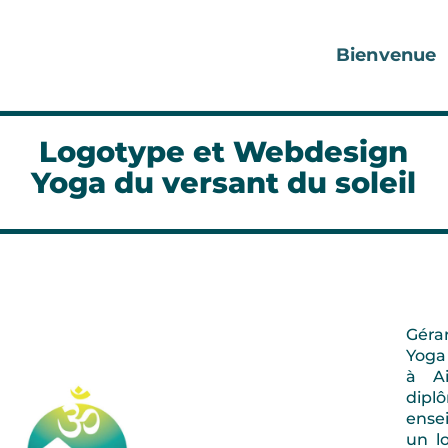
Bienvenue
Logotype et Webdesign
Yoga du versant du soleil
Géra
Yoga 
à Ai
dip
ense
un l