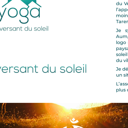
du Ve
l’ap
moi
Taren
Je s
Aum,
logo 
pays
sole
du vi
Je dé
un si
L’as
plus 